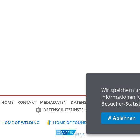
Wir speichern u
Informationen f
HOME
KONTAKT
MEDIADATEN
DATENSCHUTZ
IMPRESSUM
FAQ
Besucher-Statis
DATENSCHUTZEINSTELLUNGEN
✗ Ablehnen
HOME OF WELDING
HOME OF FOUNDRY
HOME OF LOGIST