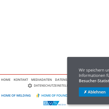
Wir speichern u
Informationen f
HOME
KONTAKT
MEDIADATEN
DATENSCHUTZ
IMPRESSUM
FAQ
Besucher-Statis
DATENSCHUTZEINSTELLUNGEN
✗ Ablehnen
HOME OF WELDING
HOME OF FOUNDRY
HOME OF LOGIST