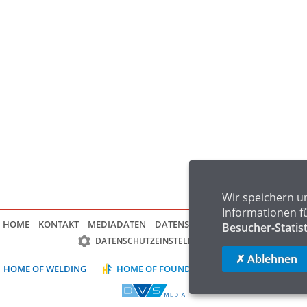
Wir speichern u
Informationen f
HOME
KONTAKT
MEDIADATEN
DATENSCHUTZ
IMPRESSUM
FAQ
Besucher-Statis
DATENSCHUTZEINSTELLUNGEN
✗ Ablehnen
HOME OF WELDING
HOME OF FOUNDRY
HOME OF LOGIST