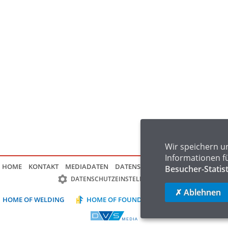
Wir speichern u
Informationen f
HOME
KONTAKT
MEDIADATEN
DATENSCHUTZ
IMPRESSUM
FAQ
Besucher-Statis
DATENSCHUTZEINSTELLUNGEN
✗ Ablehnen
HOME OF WELDING
HOME OF FOUNDRY
HOME OF LOGIST