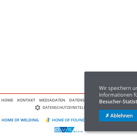
Wir speichern u
Informationen f
HOME
KONTAKT
MEDIADATEN
DATENSCHUTZ
IMPRESSUM
FAQ
Besucher-Statis
DATENSCHUTZEINSTELLUNGEN
✗ Ablehnen
HOME OF WELDING
HOME OF FOUNDRY
HOME OF LOGIST