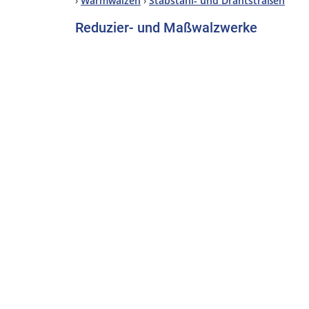
›
Warmwalzen
›
Stabstahl- und Drahtstraßen
Reduzier- und Maßwalzwerke