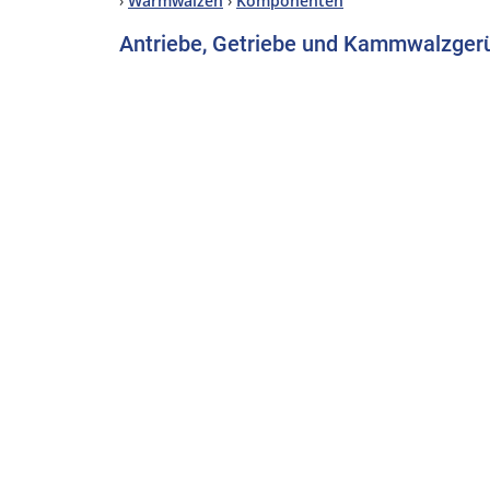
›
Warmwalzen
›
Komponenten
Antriebe, Getriebe und Kammwalzger