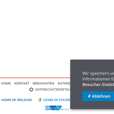
Wir speichern u
Informationen f
HOME
KONTAKT
MEDIADATEN
DATENSCHUTZ
IMPRESSUM
FAQ
Besucher-Statis
DATENSCHUTZEINSTELLUNGEN
✗ Ablehnen
HOME OF WELDING
HOME OF FOUNDRY
HOME OF LOGIST