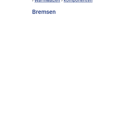
›
Warmwalzen
›
Komponenten
Bremsen