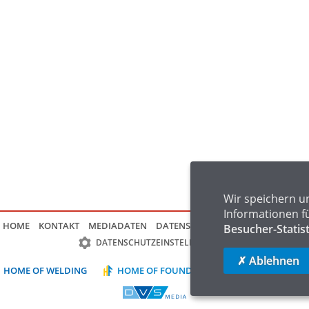
Wir speichern u
Informationen f
HOME
KONTAKT
MEDIADATEN
DATENSCHUTZ
IMPRESSUM
FAQ
Besucher-Statis
DATENSCHUTZEINSTELLUNGEN
✗ Ablehnen
HOME OF WELDING
HOME OF FOUNDRY
HOME OF LOGIST