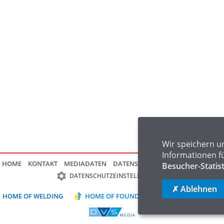
Wir speichern u
Informationen f
HOME
KONTAKT
MEDIADATEN
DATENSCHUTZ
IMPRESSUM
FAQ
Besucher-Statis
DATENSCHUTZEINSTELLUNGEN
✗ Ablehnen
HOME OF WELDING
HOME OF FOUNDRY
HOME OF LOGIST