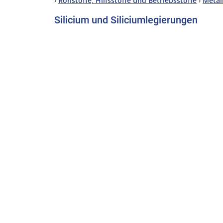
›
Rohstoffe, Hilfsstoffe und Betriebsstoffe
›
Metal
Silicium und Siliciumlegierungen