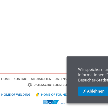
Wir speichern u
Informationen f
HOME
KONTAKT
MEDIADATEN
DATENSCHUTZ
IMPRESSUM
FAQ
Besucher-Statis
DATENSCHUTZEINSTELLUNGEN
✗ Ablehnen
HOME OF WELDING
HOME OF FOUNDRY
HOME OF LOGIST