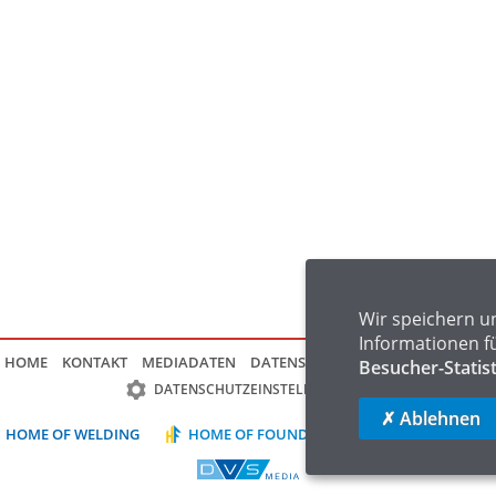
Wir speichern u
Informationen f
HOME
KONTAKT
MEDIADATEN
DATENSCHUTZ
IMPRESSUM
FAQ
Besucher-Statis
DATENSCHUTZEINSTELLUNGEN
✗ Ablehnen
HOME OF WELDING
HOME OF FOUNDRY
HOME OF LOGIST