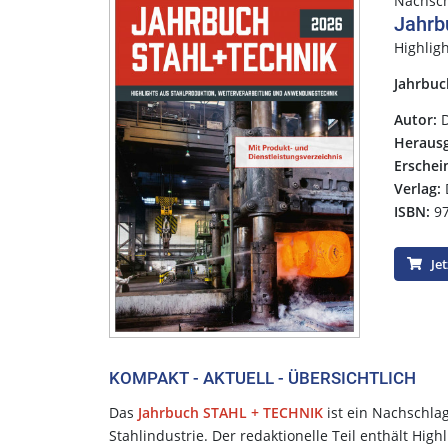
Nachsc
Jahrb
Highlig
Jahrbuc
Autor:
D
Herausg
Ersche
Verlag:
ISBN:
97
Jet
KOMPAKT - AKTUELL - ÜBERSICHTLICH
Das
Jahrbuch STAHL + TECHNIK
ist ein Nachschlag
Stahlindustrie. Der redaktionelle Teil enthält Hi