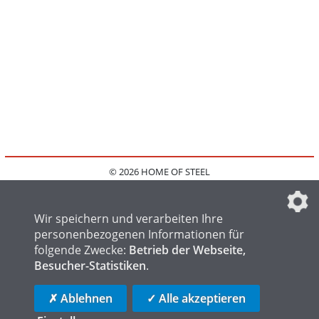
© 2026 HOME OF STEEL
HOME
KONTAKT
MEDIADATEN
DATENSCHUTZ
IMPRESSUM
FAQ
DATENSCHUTZEINSTELLUNGEN
Wir speichern und verarbeiten Ihre
personenbezogenen Informationen für
folgende Zwecke:
Betrieb der Webseite,
Besucher-Statistiken
.
HOME OF WELDING
HOME OF FOUNDRY
HOME OF LOGISTICS
✗ Ablehnen
✓ Alle akzeptieren