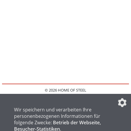
© 2026 HOME OF STEEL
HOME
KONTAKT
MEDIADATEN
DATENSCHUTZ
IMPRESSUM
FAQ
DATENSCHUTZEINSTELLUNGEN
Wir speichern und verarbeiten Ihre
personenbezogenen Informationen für
folgende Zwecke:
Betrieb der Webseite,
Besucher-Statistiken
.