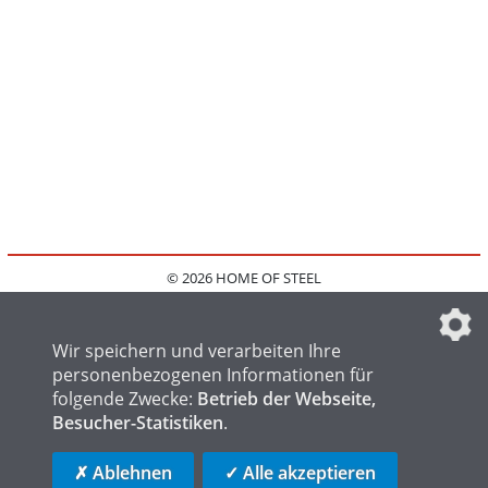
© 2026 HOME OF STEEL
HOME
KONTAKT
MEDIADATEN
DATENSCHUTZ
IMPRESSUM
FAQ
DATENSCHUTZEINSTELLUNGEN
Wir speichern und verarbeiten Ihre
personenbezogenen Informationen für
folgende Zwecke:
Betrieb der Webseite,
Besucher-Statistiken
.
HOME OF WELDING
HOME OF FOUNDRY
HOME OF LOGISTICS
✗ Ablehnen
✓ Alle akzeptieren