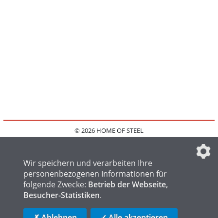
© 2026 HOME OF STEEL
HOME
KONTAKT
MEDIADATEN
DATENSCHUTZ
IMPRESSUM
FAQ
DATENSCHUTZEINSTELLUNGEN
Wir speichern und verarbeiten Ihre
personenbezogenen Informationen für
folgende Zwecke:
Betrieb der Webseite,
Besucher-Statistiken
.
HOME OF WELDING
HOME OF FOUNDRY
HOME OF LOGISTICS
✗ Ablehnen
✓ Alle akzeptieren