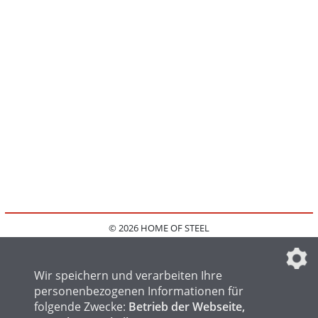
© 2026 HOME OF STEEL
HOME
KONTAKT
MEDIADATEN
DATENSCHUTZ
IMPRESSUM
FAQ
DATENSCHUTZEINSTELLUNGEN
Wir speichern und verarbeiten Ihre
personenbezogenen Informationen für
folgende Zwecke:
Betrieb der Webseite,