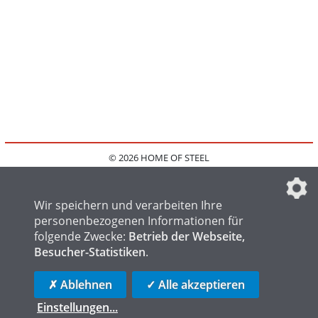
© 2026 HOME OF STEEL
HOME
KONTAKT
MEDIADATEN
DATENSCHUTZ
IMPRESSUM
FAQ
DATENSCHUTZEINSTELLUNGEN
Wir speichern und verarbeiten Ihre
personenbezogenen Informationen für
folgende Zwecke:
Betrieb der Webseite,
Besucher-Statistiken
.
HOME OF WELDING
HOME OF FOUNDRY
HOME OF LOGISTICS
✗ Ablehnen
✓ Alle akzeptieren
Einstellungen
...