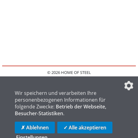
© 2026 HOME OF STEEL
HOME
KONTAKT
MEDIADATEN
DATENSCHUTZ
IMPRESSUM
FAQ
DATENSCHUTZEINSTELLUNGEN
Wir speichern und verarbeiten Ihre
personenbezogenen Informationen für
folgende Zwecke:
Betrieb der Webseite,
Besucher-Statistiken
.
HOME OF WELDING
HOME OF FOUNDRY
HOME OF LOGISTICS
✗ Ablehnen
✓ Alle akzeptieren
Einstellungen
...