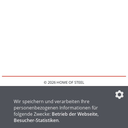
© 2026 HOME OF STEEL
HOME
KONTAKT
MEDIADATEN
DATENSCHUTZ
IMPRESSUM
FAQ
DATENSCHUTZEINSTELLUNGEN
Wir speichern und verarbeiten Ihre
personenbezogenen Informationen für
folgende Zwecke:
Betrieb der Webseite,
Besucher-Statistiken
.
HOME OF WELDING
HOME OF FOUNDRY