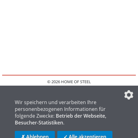
© 2026 HOME OF STEEL
HOME
KONTAKT
MEDIADATEN
DATENSCHUTZ
IMPRESSUM
FAQ
DATENSCHUTZEINSTELLUNGEN
Wir speichern und verarbeiten Ihre
personenbezogenen Informationen für
folgende Zwecke:
Betrieb der Webseite,
Besucher-Statistiken
.
HOME OF WELDING
HOME OF FOUNDRY
HOME OF LOGISTICS
✗ Ablehnen
✓ Alle akzeptieren