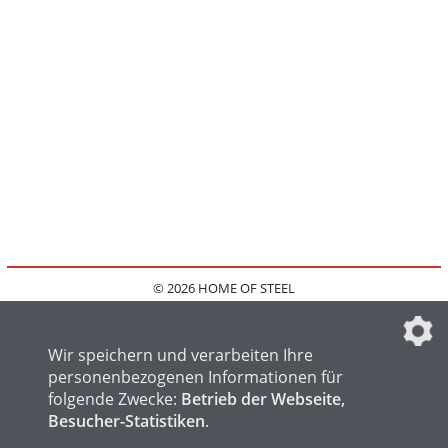
© 2026 HOME OF STEEL
HOME
KONTAKT
MEDIADATEN
DATENSCHUTZ
IMPRESSUM
FAQ
DATENSCHUTZEINSTELLUNGEN
Wir speichern und verarbeiten Ihre
personenbezogenen Informationen für
folgende Zwecke:
Betrieb der Webseite,
Besucher-Statistiken
.
HOME OF WELDING
HOME OF FOUNDRY