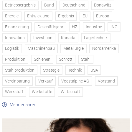
Betriebsergebnis
Bund
Deutschland
Donawitz
Energie
Entwicklung
Ergebnis
EU
Europa
Finanzierung
Geschäftsjahr
HZ
Industrie
ING
Innovation
Investition
Kanada
Lagertechnik
Logistik
Maschinenbau
Metallurgie
Nordamerika
Produktion
Schienen
Schrott
Stahl
Stahlproduktion
Strategie
Technik
USA
Vereinbarung
Verkauf
Voestalpine AG
Vorstand
Werkstoff
Werkstoffe
Wirtschaft
Mehr erfahren