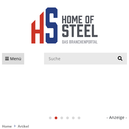
S
Menü
- Anzeige -
Home
Artikel