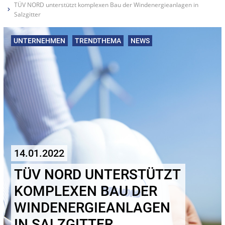
TÜV NORD unterstützt komplexen Bau der Windenergieanlagen in
Salzgitter
UNTERNEHMEN
TRENDTHEMA
NEWS
14.01.2022
TÜV NORD UNTERSTÜTZT
KOMPLEXEN BAU DER
WINDENERGIEANLAGEN
IN SALZGITTER