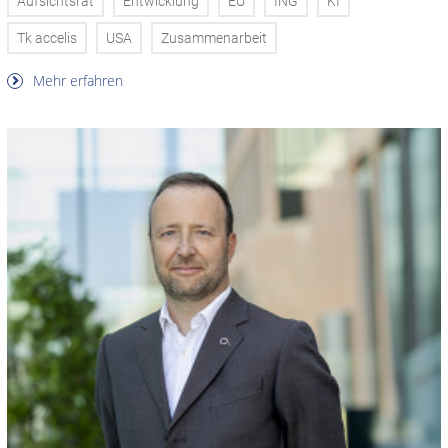
Aufsichtsrat
Entwicklung
EU
ING
KI
Tk accelis
USA
Zusammenarbeit
Mehr erfahren