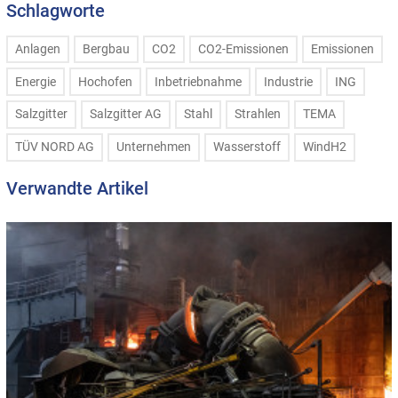
Schlagworte
Anlagen
Bergbau
CO2
CO2-Emissionen
Emissionen
Energie
Hochofen
Inbetriebnahme
Industrie
ING
Salzgitter
Salzgitter AG
Stahl
Strahlen
TEMA
TÜV NORD AG
Unternehmen
Wasserstoff
WindH2
Verwandte Artikel