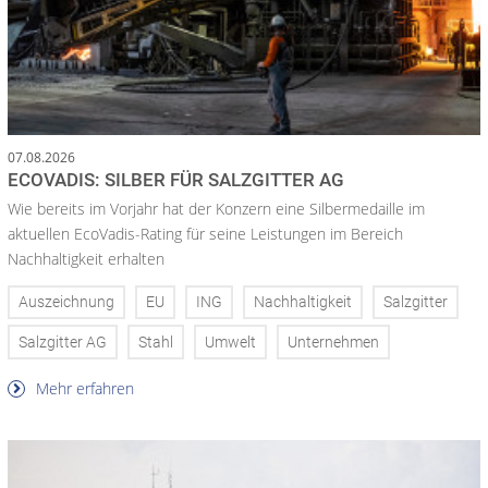
07.08.2026
ECOVADIS: SILBER FÜR SALZGITTER AG
Wie bereits im Vorjahr hat der Konzern eine Silbermedaille im
aktuellen EcoVadis-Rating für seine Leistungen im Bereich
Nachhaltigkeit erhalten
Auszeichnung
EU
ING
Nachhaltigkeit
Salzgitter
Salzgitter AG
Stahl
Umwelt
Unternehmen
Mehr erfahren