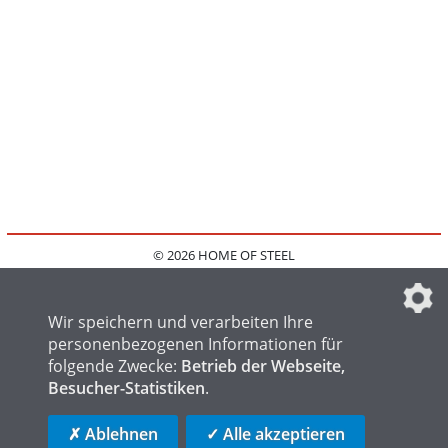
© 2026 HOME OF STEEL
HOME
KONTAKT
MEDIADATEN
DATENSCHUTZ
IMPRESSUM
FAQ
DATENSCHUTZEINSTELLUNGEN
Wir speichern und verarbeiten Ihre
personenbezogenen Informationen für
folgende Zwecke:
Betrieb der Webseite,
Besucher-Statistiken
.
HOME OF WELDING
HOME OF FOUNDRY
HOME OF LOGISTICS
✗ Ablehnen
✓ Alle akzeptieren