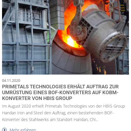
04.11.2020
PRIMETALS TECHNOLOGIES ERHÄLT AUFTRAG ZUR
UMRÜSTUNG EINES BOF-KONVERTERS AUF KOBM-
KONVERTER VON HBIS GROUP
Im August 2020 erhielt Primetals Technologies von der HBIS Group
Handan Iron and Steel den Auftrag, einen bestehenden BOF-
Konverter des Stahlwerks am Standort Handan, Chi...
Mehr erfahren