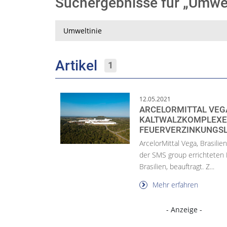
Suchergebnisse für „Umwe
Suche
Artikel
1
12.05.2021
ARCELORMITTAL VEG
KALTWALZKOMPLEXES
FEUERVERZINKUNGSL
ArcelorMittal Vega, Brasili
der SMS group errichteten 
Brasilien, beauftragt. Z...
Mehr erfahren
- Anzeige -