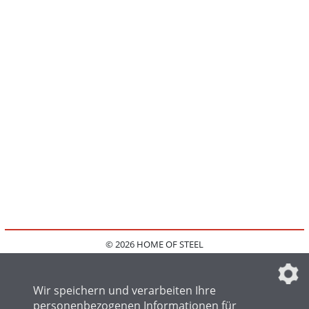
© 2026 HOME OF STEEL
HOME
KONTAKT
MEDIADATEN
DATENSCHUTZ
IMPRESSUM
FAQ
DATENSCHUTZEINSTELLUNGEN
Wir speichern und verarbeiten Ihre
personenbezogenen Informationen für