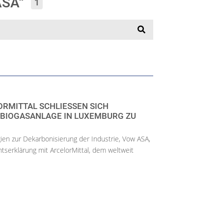
 ASA“
1
RMITTAL SCHLIESSEN SICH Z
IOGASANLAGE IN LUXEMBURG ZU B
gien zur Dekarbonisierung der Industrie, Vow ASA,
htserklärung mit ArcelorMittal, dem weltweit