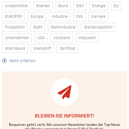
ArcelorMittal
Bremen
Bund
DSV
Energie
EU
EUROFER
Europa
Industrie
ING
Karriere
Produktion
Stahl
Stahlindustrie
Stahlproduktion
Unternehmen
USA
Vorstand
Walzwerk
Warmband
Werkstoff
Zertifikat
Mehr erfahren
BLEIBEN SIE INFORMIERT!
Bequemer geht’s nicht: Mit unserem Newsletter landen die Top-News
der Woche automatisch in Ihrem E-Mail-Postfach.