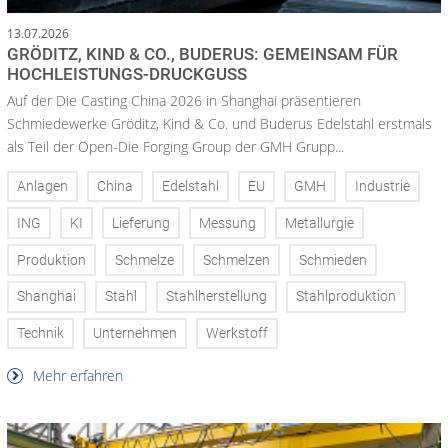
13.07.2026
GRÖDITZ, KIND & CO., BUDERUS: GEMEINSAM FÜR
HOCHLEISTUNGS-DRUCKGUSS
Auf der Die Casting China 2026 in Shanghai präsentieren
Schmiedewerke Gröditz, Kind & Co. und Buderus Edelstahl erstmals
als Teil der Open-Die Forging Group der GMH Grupp...
Anlagen
China
Edelstahl
EU
GMH
Industrie
ING
KI
Lieferung
Messung
Metallurgie
Produktion
Schmelze
Schmelzen
Schmieden
Shanghai
Stahl
Stahlherstellung
Stahlproduktion
Technik
Unternehmen
Werkstoff
Mehr erfahren