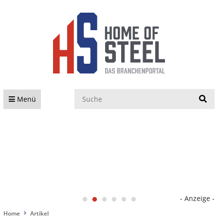
S
Menü
- Anzeige -
Home
Artikel