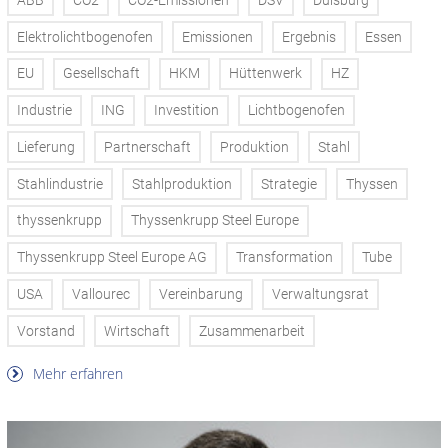
ABB
CO2
CO2-Emissionen
DSV
Duisburg
Elektrolichtbogenofen
Emissionen
Ergebnis
Essen
EU
Gesellschaft
HKM
Hüttenwerk
HZ
Industrie
ING
Investition
Lichtbogenofen
Lieferung
Partnerschaft
Produktion
Stahl
Stahlindustrie
Stahlproduktion
Strategie
Thyssen
thyssenkrupp
Thyssenkrupp Steel Europe
Thyssenkrupp Steel Europe AG
Transformation
Tube
USA
Vallourec
Vereinbarung
Verwaltungsrat
Vorstand
Wirtschaft
Zusammenarbeit
Mehr erfahren