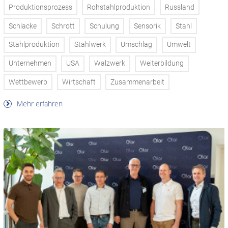
Produktionsprozess
Rohstahlproduktion
Russland
Schlacke
Schrott
Schulung
Sensorik
Stahl
Stahlproduktion
Stahlwerk
Umschlag
Umwelt
Unternehmen
USA
Walzwerk
Weiterbildung
Wettbewerb
Wirtschaft
Zusammenarbeit
Mehr erfahren