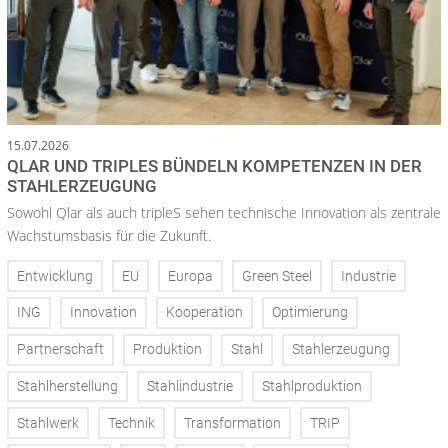
15.07.2026
QLAR UND TRIPLES BÜNDELN KOMPETENZEN IN DER
STAHLERZEUGUNG
Sowohl Qlar als auch tripleS sehen technische Innovation als zentrale
Wachstumsbasis für die Zukunft.
Entwicklung
EU
Europa
Green Steel
Industrie
ING
Innovation
Kooperation
Optimierung
Partnerschaft
Produktion
Stahl
Stahlerzeugung
Stahlherstellung
Stahlindustrie
Stahlproduktion
Stahlwerk
Technik
Transformation
TRIP