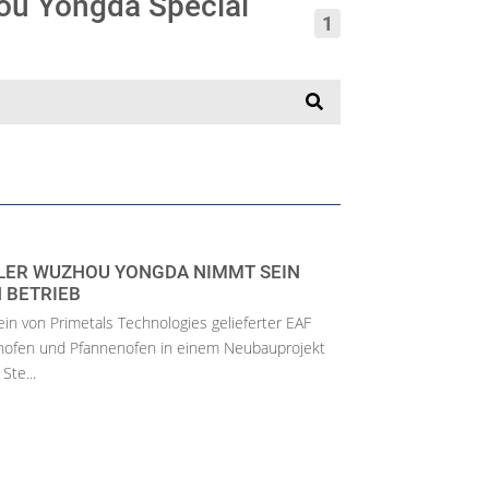
ou Yongda Special
1
LER WUZHOU YONGDA NIMMT SEIN
 BETRIEB
n von Primetals Technologies gelieferter EAF
nofen und Pfannenofen in einem Neubauprojekt
Ste...