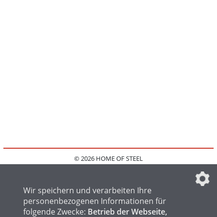
© 2026 HOME OF STEEL
HOME
KONTAKT
MEDIADATEN
DATENSCHUTZ
IMPRESSUM
FAQ
DATENSCHUTZEINSTELLUNGEN
Wir speichern und verarbeiten Ihre
personenbezogenen Informationen für
folgende Zwecke:
Betrieb der Webseite,