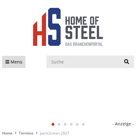
S
Menü
- Anzeige -
Home
Termine
parts2clean 2027