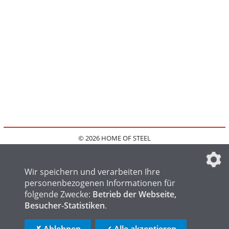
© 2026 HOME OF STEEL
HOME
KONTAKT
MEDIADATEN
DATENSCHUTZ
IMPRESSUM
FAQ
DATENSCHUTZEINSTELLUNGEN
Wir speichern und verarbeiten Ihre
personenbezogenen Informationen für
folgende Zwecke:
Betrieb der Webseite,
Besucher-Statistiken
.
HOME OF WELDING
HOME OF FOUNDRY
HOME OF LOGISTICS