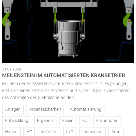
21.07.2026
MEILENSTEIN IM AUTOMATISIERTEN KRANBETRIEB
Mit dem neuen Assistenzsystem "Pro-Kran-Assist" ist es gelungen,
erstmals einen zentralen Prozessschritt sicher digital zu assistieren:
das Anhängen der Gießpfanne an den...
Anlagen
Arbeitssicherheit
Automatisierung
Entwicklung
Ergebnis
Essen
EU
Fraunhofer
Hybrid
HZ
Industrie
ING
Innovation
Kran