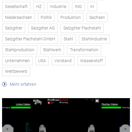
Gesellschaft
HZ
Industrie
ING
KI
Niedersachsen
Politik
Produktion
Sachsen
Salzgitter
Salzgitter AG
Salzgitter Flachstahl
Salzgitter Flachstahl GmbH
Stahl
Stahlindustrie
Stahlproduktion
Stahlwerk
Transformation
Unternehmen
USA
Vorstand
Wasserstoff
Wettbewerb
Mehr erfahren