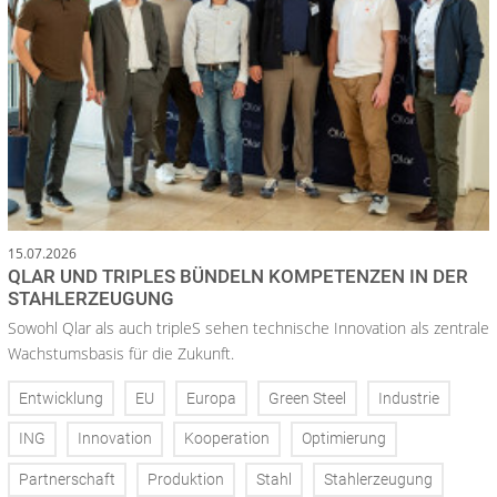
15.07.2026
QLAR UND TRIPLES BÜNDELN KOMPETENZEN IN DER
STAHLERZEUGUNG
Sowohl Qlar als auch tripleS sehen technische Innovation als zentrale
Wachstumsbasis für die Zukunft.
Entwicklung
EU
Europa
Green Steel
Industrie
ING
Innovation
Kooperation
Optimierung
Partnerschaft
Produktion
Stahl
Stahlerzeugung