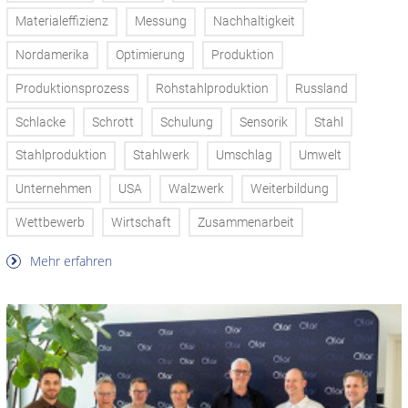
Materialeffizienz
Messung
Nachhaltigkeit
Nordamerika
Optimierung
Produktion
Produktionsprozess
Rohstahlproduktion
Russland
Schlacke
Schrott
Schulung
Sensorik
Stahl
Stahlproduktion
Stahlwerk
Umschlag
Umwelt
Unternehmen
USA
Walzwerk
Weiterbildung
Wettbewerb
Wirtschaft
Zusammenarbeit
Mehr erfahren