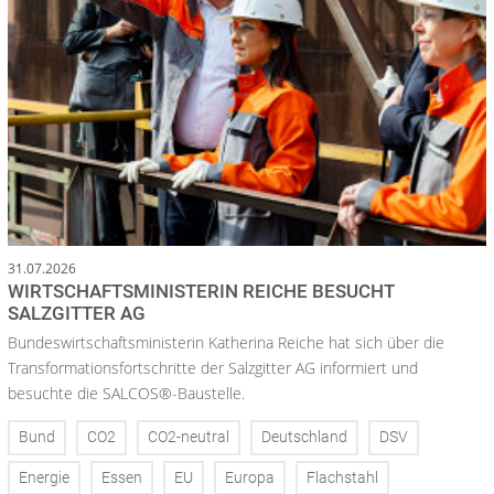
31.07.2026
WIRTSCHAFTSMINISTERIN REICHE BESUCHT
SALZGITTER AG
Bundeswirtschaftsministerin Katherina Reiche hat sich über die
Transformationsfortschritte der Salzgitter AG informiert und
besuchte die SALCOS®-Baustelle.
Bund
CO2
CO2-neutral
Deutschland
DSV
Energie
Essen
EU
Europa
Flachstahl