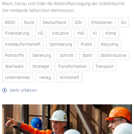
Rhein, Donau und Oder die Rohstoffversorgung der Stahlindustrie.
Der Verbände befürchten Mehrkosten.
BDSV
Bund
Deutschland
DSV
Emissionen
EU
Finanzierung
HZ
Industrie
ING
KI
Klima
Kreislaufwirtschaft
Optimierung
Politik
Recycling
Rohstoffe
Sanierung
Schrott
Stahl
Stahlindustrie
Stahlwerk
Strategie
Transformation
Transport
Unternehmen
Verlag
Wirtschaft
Mehr erfahren