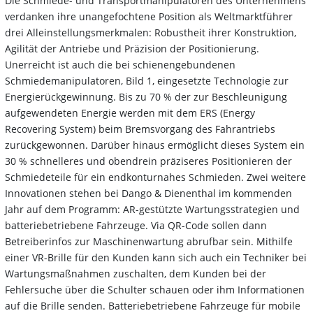
Die Schmiede- und Transportmanipulatoren des Unternehmens
verdanken ihre unangefochtene Position als Weltmarktführer
drei Alleinstellungsmerkmalen: Robustheit ihrer Konstruktion,
Agilität der Antriebe und Präzision der Positionierung.
Unerreicht ist auch die bei schienengebundenen
Schmiedemanipulatoren, Bild 1, eingesetzte Technologie zur
Energierückgewinnung. Bis zu 70 % der zur Beschleunigung
aufgewendeten Energie werden mit dem ERS (Energy
Recovering System) beim Bremsvorgang des Fahrantriebs
zurückgewonnen. Darüber hinaus ermöglicht dieses System ein
30 % schnelleres und obendrein präziseres Positionieren der
Schmiedeteile für ein endkonturnahes Schmieden. Zwei weitere
Innovationen stehen bei Dango & Dienenthal im kommenden
Jahr auf dem Programm: AR-gestützte Wartungsstrategien und
batteriebetriebene Fahrzeuge. Via QR-Code sollen dann
Betreiberinfos zur Maschinenwartung abrufbar sein. Mithilfe
einer VR-Brille für den Kunden kann sich auch ein Techniker bei
Wartungsmaßnahmen zuschalten, dem Kunden bei der
Fehlersuche über die Schulter schauen oder ihm Informationen
auf die Brille senden. Batteriebetriebene Fahrzeuge für mobile