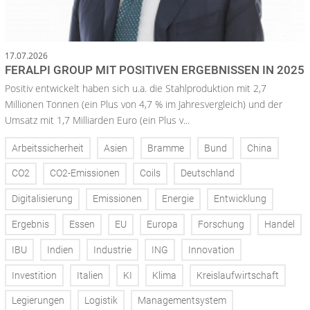
17.07.2026
FERALPI GROUP MIT POSITIVEN ERGEBNISSEN IN 2025
Positiv entwickelt haben sich u.a. die Stahlproduktion mit 2,7
Millionen Tonnen (ein Plus von 4,7 % im Jahresvergleich) und der
Umsatz mit 1,7 Milliarden Euro (ein Plus v...
Arbeitssicherheit
Asien
Bramme
Bund
China
CO2
CO2-Emissionen
Coils
Deutschland
Digitalisierung
Emissionen
Energie
Entwicklung
Ergebnis
Essen
EU
Europa
Forschung
Handel
IBU
Indien
Industrie
ING
Innovation
Investition
Italien
KI
Klima
Kreislaufwirtschaft
Legierungen
Logistik
Managementsystem