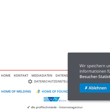
Wir speichern u
Informationen f
HOME
KONTAKT
MEDIADATEN
DATENSCHUTZ
IMPRESSUM
FAQ
Besucher-Statis
DATENSCHUTZEINSTELLUNGEN
✗ Ablehnen
HOME OF WELDING
HOME OF FOUNDRY
HOME OF LOGIST
die profilschmiede - Internetagentur