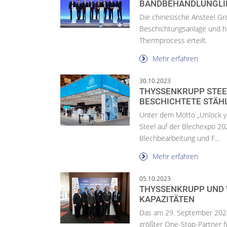
BANDBEHANDLUNGLIN
Die chinesische Ansteel Gro
Beschichtungsanlage und ha
Thermprocess erteilt.
Mehr erfahren
30.10.2023
THYSSENKRUPP STEE
BESCHICHTETE STÄH
Unter dem Motto „Unlock yo
Steel auf der Blechexpo 202
Blechbearbeitung und F...
Mehr erfahren
05.10.2023
THYSSENKRUPP UND 
KAPAZITÄTEN
Das am 29. September 2023 
größter One-Stop-Partner fü