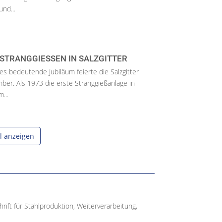
nd...
 STRANGGIESSEN IN SALZGITTER
es bedeutende Jubiläum feierte die Salzgitter
er. Als 1973 die erste Stranggießanlage in
...
el anzeigen
ift für Stahlproduktion, Weiterverarbeitung,