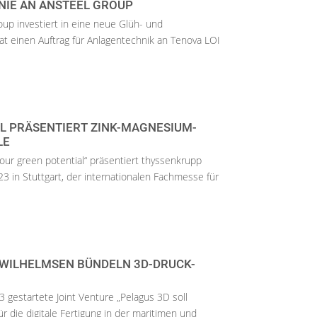
IE AN ANSTEEL GROUP
up investiert in eine neue Glüh- und
t einen Auftrag für Anlagentechnik an Tenova LOI
L PRÄSENTIERT ZINK-MAGNESIUM-
LE
ur green potential“ präsentiert thyssenkrupp
3 in Stuttgart, der internationalen Fachmesse für
WILHELMSEN BÜNDELN 3D-DRUCK-
gestartete Joint Venture „Pelagus 3D soll
r die digitale Fertigung in der maritimen und