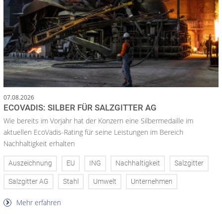
07.08.2026
ECOVADIS: SILBER FÜR SALZGITTER AG
Wie bereits im Vorjahr hat der Konzern eine Silbermedaille im
aktuellen EcoVadis-Rating für seine Leistungen im Bereich
Nachhaltigkeit erhalten
Auszeichnung
EU
ING
Nachhaltigkeit
Salzgitter
Salzgitter AG
Stahl
Umwelt
Unternehmen
Mehr erfahren