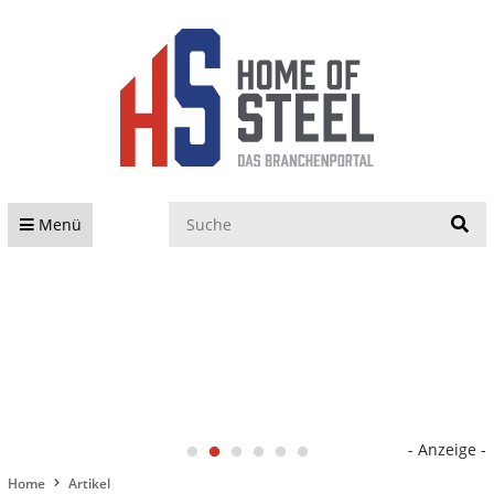
S
Menü
- Anzeige -
Home
Artikel