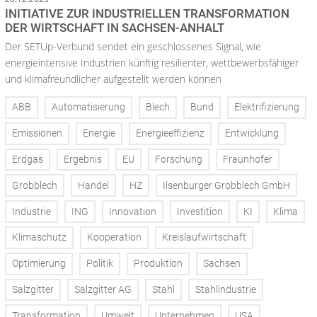
INITIATIVE ZUR INDUSTRIELLEN TRANSFORMATION
DER WIRTSCHAFT IN SACHSEN-ANHALT
Der SETUp-Verbund sendet ein geschlossenes Signal, wie
energieintensive Industrien künftig resilienter, wettbewerbsfähiger
und klimafreundlicher aufgestellt werden können
ABB
Automatisierung
Blech
Bund
Elektrifizierung
Emissionen
Energie
Energieeffizienz
Entwicklung
Erdgas
Ergebnis
EU
Forschung
Fraunhofer
Grobblech
Handel
HZ
Ilsenburger Grobblech GmbH
Industrie
ING
Innovation
Investition
KI
Klima
Klimaschutz
Kooperation
Kreislaufwirtschaft
Optimierung
Politik
Produktion
Sachsen
Salzgitter
Salzgitter AG
Stahl
Stahlindustrie
Transformation
Umwelt
Unternehmen
USA