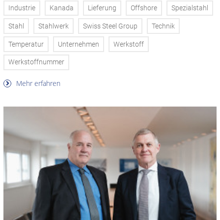
Industrie
Kanada
Lieferung
Offshore
Spezialstahl
Stahl
Stahlwerk
Swiss Steel Group
Technik
Temperatur
Unternehmen
Werkstoff
Werkstoffnummer
Mehr erfahren