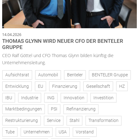
14.04.2026
THOMAS GLYNN WIRD NEUER CFO DER BENTELER
GRUPPE
CEO Ralf Göttel und CFO Thomas Glynn bilden künftig die
Unternehmensleitung.
Aufsichtsrat
Automobil
Benteler
BENTELER Gruppe
Entwicklung
EU
Finanzierung
Gesellschaft
HZ
IBU
Industrie
ING
Innovation
Investition
Marktbedingungen
PSI
Refinanzierung
Restrukturierung
Service
Stahl
Transformation
Tube
Unternehmen
USA
Vorstand