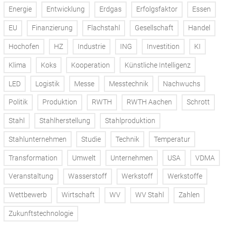
Energie
Entwicklung
Erdgas
Erfolgsfaktor
Essen
EU
Finanzierung
Flachstahl
Gesellschaft
Handel
Hochofen
HZ
Industrie
ING
Investition
KI
Klima
Koks
Kooperation
Künstliche Intelligenz
LED
Logistik
Messe
Messtechnik
Nachwuchs
Politik
Produktion
RWTH
RWTH Aachen
Schrott
Stahl
Stahlherstellung
Stahlproduktion
Stahlunternehmen
Studie
Technik
Temperatur
Transformation
Umwelt
Unternehmen
USA
VDMA
Veranstaltung
Wasserstoff
Werkstoff
Werkstoffe
Wettbewerb
Wirtschaft
WV
WV Stahl
Zahlen
Zukunftstechnologie