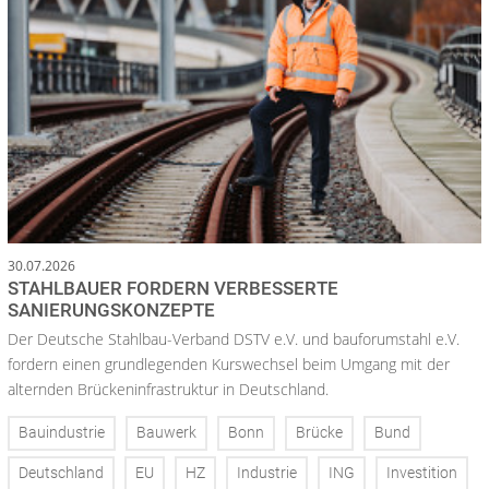
30.07.2026
STAHLBAUER FORDERN VERBESSERTE
SANIERUNGSKONZEPTE
Der Deutsche Stahlbau-Verband DSTV e.V. und bauforumstahl e.V.
fordern einen grundlegenden Kurswechsel beim Umgang mit der
alternden Brückeninfrastruktur in Deutschland.
Bauindustrie
Bauwerk
Bonn
Brücke
Bund
Deutschland
EU
HZ
Industrie
ING
Investition