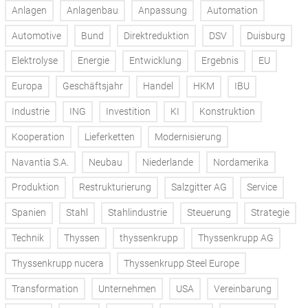
Anlagen
Anlagenbau
Anpassung
Automation
Automotive
Bund
Direktreduktion
DSV
Duisburg
Elektrolyse
Energie
Entwicklung
Ergebnis
EU
Europa
Geschäftsjahr
Handel
HKM
IBU
Industrie
ING
Investition
KI
Konstruktion
Kooperation
Lieferketten
Modernisierung
Navantia S.A.
Neubau
Niederlande
Nordamerika
Produktion
Restrukturierung
Salzgitter AG
Service
Spanien
Stahl
Stahlindustrie
Steuerung
Strategie
Technik
Thyssen
thyssenkrupp
Thyssenkrupp AG
Thyssenkrupp nucera
Thyssenkrupp Steel Europe
Transformation
Unternehmen
USA
Vereinbarung