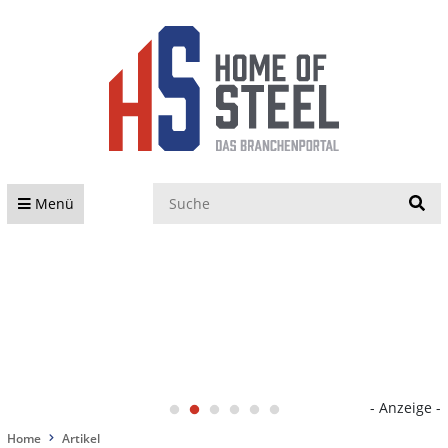
S
Menü
- Anzeige -
Home
Artikel