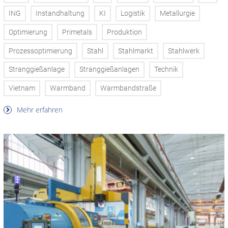
ING
Instandhaltung
KI
Logistik
Metallurgie
Optimierung
Primetals
Produktion
Prozessoptimierung
Stahl
Stahlmarkt
Stahlwerk
Stranggießanlage
Stranggießanlagen
Technik
Vietnam
Warmband
Warmbandstraße
Mehr erfahren