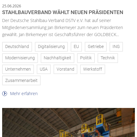
25.06.2026
STAHLBAUVERBAND WÄHLT NEUEN PRÄSIDENTEN
Der Deutsche Stahlbau-Verband DSTV e.V. hat auf seiner
Mitgliederversammlung Jan Birkemeyer zum neuen Präsidenten
gewählt. Jan Birkemeyer ist Geschäftsführer der GOLDBECK...
Deutschland
Digitalisierung
EU
Getriebe
ING
Modernisierung
Nachhaltigkeit
Politik
Technik
Unternehmen
USA
Vorstand
Werkstoff
Zusammenarbeit
Mehr erfahren