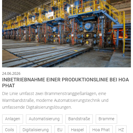
24.06.2026
INBETRIEBNAHME EINER PRODUKTIONSLINIE BEI HOA
PHAT
Die Linie umfasst zwei Brammenstranggießanlagen, eine
Warmbandstraße, moderne Automatisierungstechnik und
umfassende Digitalisierungslösungen.
Anlagen
Automatisierung
Bandstraße
Bramme
Coils
Digitalisierung
EU
Haspel
Hoa Phat
HZ