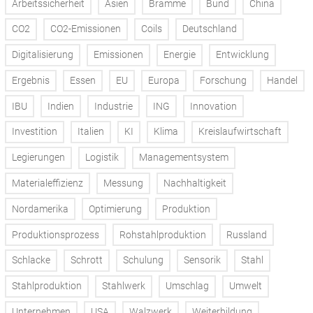
Arbeitssicherheit
Asien
Bramme
Bund
China
CO2
CO2-Emissionen
Coils
Deutschland
Digitalisierung
Emissionen
Energie
Entwicklung
Ergebnis
Essen
EU
Europa
Forschung
Handel
IBU
Indien
Industrie
ING
Innovation
Investition
Italien
KI
Klima
Kreislaufwirtschaft
Legierungen
Logistik
Managementsystem
Materialeffizienz
Messung
Nachhaltigkeit
Nordamerika
Optimierung
Produktion
Produktionsprozess
Rohstahlproduktion
Russland
Schlacke
Schrott
Schulung
Sensorik
Stahl
Stahlproduktion
Stahlwerk
Umschlag
Umwelt
Unternehmen
USA
Walzwerk
Weiterbildung