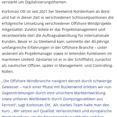
verstärkt um Digitalisierungsthemen.
Korbinian Ott ist seit 2021 bei Steelwind Nordenham an Bord
und hat in dieser Zeit in verschiedenen Schlüsselpositionen die
erfolgreiche Umsetzung verschiedener Offshore-Windprojekte
mitgestaltet. Zuletzt leitete er das Projektmanagement und
verantwortete dort die Auftragsabwicklung für internationale
Kunden. Bevor er zu Steelwind kam, sammelte der 40-Jährige
umfangreiche Erfahrungen in der Offshore-Branche – unter
anderem als Projektmanager sowie in leitenden Funktionen im
maritimen Umfeld. Gestartet ist er in der Schifffahrt, zunächst
als nautischer Offizier, später in Management- und Controlling-
Rollen.
„Die Offshore-Windbranche navigiert derzeit durch schwierige
Gewässer – nach einer Phase mit Rückenwind erleben wir nun
Gegenströmungen durch eine unsichere Marktentwicklung
sowie unfairen Wettbewerb durch Dumpingpraktiken aus
Fernost“, sagt Korbinian Ott. Als starkes Team halte man den
Kurs. „Wir setzen auf Qualität, Verlässlichkeit und europäische
Wertschöpfung, um die Energiewende nachhaltig und fair