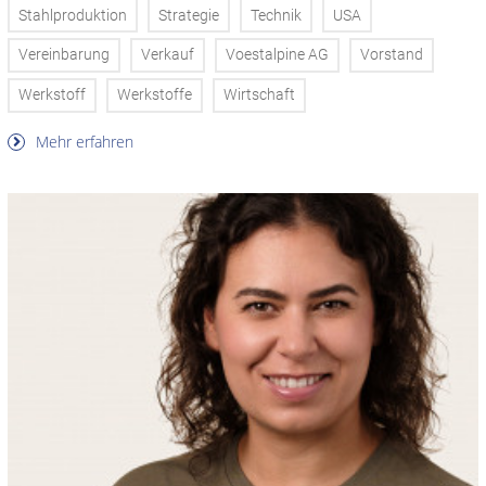
Stahlproduktion
Strategie
Technik
USA
Vereinbarung
Verkauf
Voestalpine AG
Vorstand
Werkstoff
Werkstoffe
Wirtschaft
Mehr erfahren