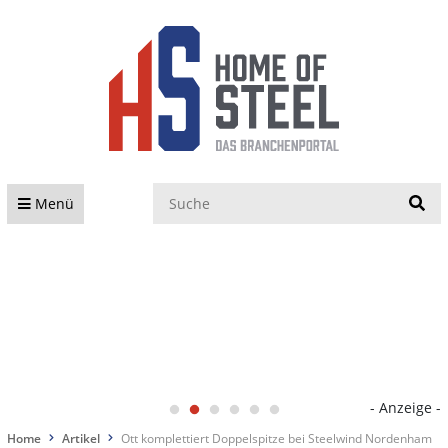
S
Menü
- Anzeige -
Home
Artikel
Ott komplettiert Doppelspitze bei Steelwind Nordenham