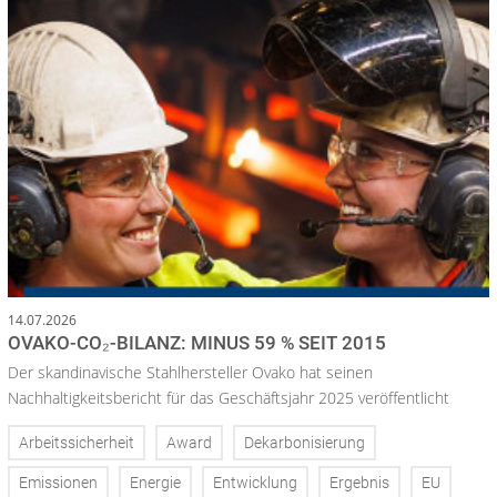
14.07.2026
OVAKO-CO₂-BILANZ: MINUS 59 % SEIT 2015
Der skandinavische Stahlhersteller Ovako hat seinen
Nachhaltigkeitsbericht für das Geschäftsjahr 2025 veröffentlicht
Arbeitssicherheit
Award
Dekarbonisierung
Emissionen
Energie
Entwicklung
Ergebnis
EU