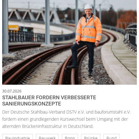
30.07.2026
STAHLBAUER FORDERN VERBESSERTE
SANIERUNGSKONZEPTE
Der Deutsche Stahlbau-Verband DSTV e.V. und bauforumstahl e.V.
fordern einen grundlegenden Kurswechsel beim Umgang mit der
alternden Brückeninfrastruktur in Deutschland.
Bauindustrie
Bauwerk
Bonn
Brücke
Bund