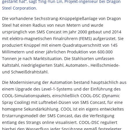
gestärkt hat“, sagt Ting-Yun Lin, Projekt-ingenieur bei Dragon
Steel Corporation.
Die vorhandene Sechsstrang-Knüppelgießanlage von Dragon
Steel hat einen Radius von neun Metern und wurde
ursprünglich von SMS Concast im Jahr 2000 gebaut und 2014
mit elektro-magnetischen Finalrührern (FEMS) aufgerüstet. Sie
produziert Knüppel mit einem Quadratquerschnitt von 145
Millimetern und einer jährlichen Produktion von 600.000
Tonnen je nach Marktsituation. Die Stahlsorten umfassen
Kaltstahl, niedriglegierten Stahl, Automaten-, Heißschmiede-
und Schweißdrahtstahl.
Die Modernisierung der Automation bestand hauptsächlich aus
einem Upgrade des Level-1-Systems und der Einführung des
COOL-Simulationspakets, einschließlich COOL-DSC (Dynamic
Spray Cooling) mit Luftnebel-Düsen von SMS Concast, für eine
homogene Sekundärkühlung. COOL ist ein eigens entwickeltes
Erstarrungsmodell der SMS Concast, das die Verfestigung
entlang des Strangs online visualisiert. COOL-DSC reguliert
hierbei den Wasserfluss jeder Sprühzone gemäß festgelegter