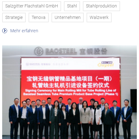
Salzgitter Flachstahl GmbH
Stahl
Stahlproduktion
Strategie
Tenova
Unternehmen
Walzwerk
Mehr erfahren