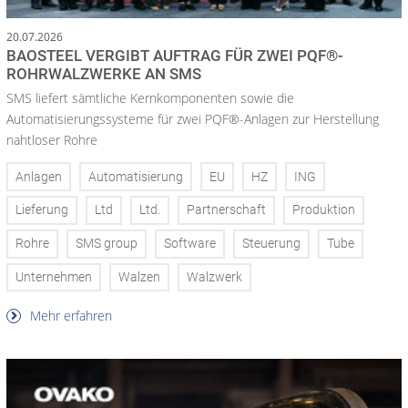
20.07.2026
BAOSTEEL VERGIBT AUFTRAG FÜR ZWEI PQF®-
ROHRWALZWERKE AN SMS
SMS liefert sämtliche Kernkomponenten sowie die
Automatisierungssysteme für zwei PQF®-Anlagen zur Herstellung
nahtloser Rohre
Anlagen
Automatisierung
EU
HZ
ING
Lieferung
Ltd
Ltd.
Partnerschaft
Produktion
Rohre
SMS group
Software
Steuerung
Tube
Unternehmen
Walzen
Walzwerk
Mehr erfahren