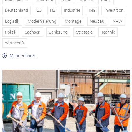
Deutschland
EU
HZ
Industrie
ING
Investition
Logistik
Modernisierung
Montage
Neubau
NRW
Politik
Sachsen
Sanierung
Strategie
Technik
Wirtschaft
Mehr erfahren