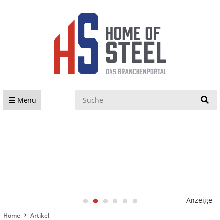
S
Menü
- Anzeige -
Home
Artikel