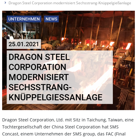
Dragon Steel Corporation modernisiert Sechsstrang-Knüppelgießanlage
UNTERNEHMEN
NEWS
25.01.2021
DRAGON STEEL
CORPORATION
MODERNISIERT
SECHSSTRANG-
KNÜPPELGIESSANLAGE
Dragon Steel Corporation, Ltd. mit Sitz in Taichung, Taiwan, eine
Tochtergesellschaft der China Steel Corporation hat SMS
Concast, einem Unternehmen der SMS group, das FAC (Final