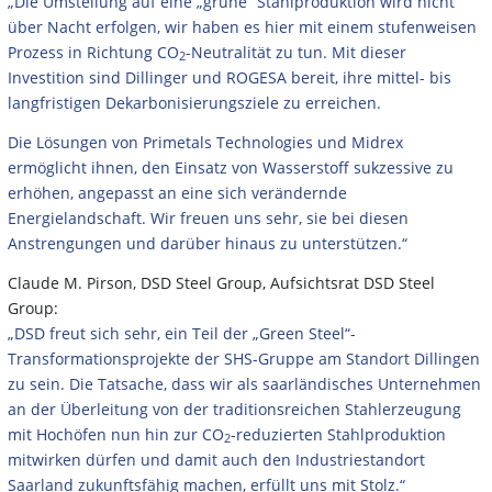
„Die Umstellung auf eine „grüne“ Stahlproduktion wird nicht
über Nacht erfolgen, wir haben es hier mit einem stufenweisen
Prozess in Richtung CO
-Neutralität zu tun. Mit dieser
2
Investition sind Dillinger und ROGESA bereit, ihre mittel- bis
langfristigen Dekarbonisierungsziele zu erreichen.
Die Lösungen von Primetals Technologies und Midrex
ermöglicht ihnen, den Einsatz von Wasserstoff sukzessive zu
erhöhen, angepasst an eine sich verändernde
Energielandschaft. Wir freuen uns sehr, sie bei diesen
Anstrengungen und darüber hinaus zu unterstützen.“
Claude M. Pirson, DSD Steel Group, Aufsichtsrat DSD Steel
Group:
„DSD freut sich sehr, ein Teil der „Green Steel“-
Transformationsprojekte der SHS-Gruppe am Standort Dillingen
zu sein. Die Tatsache, dass wir als saarländisches Unternehmen
an der Überleitung von der traditionsreichen Stahlerzeugung
mit Hochöfen nun hin zur CO
-reduzierten Stahlproduktion
2
mitwirken dürfen und damit auch den Industriestandort
Saarland zukunftsfähig machen, erfüllt uns mit Stolz.“