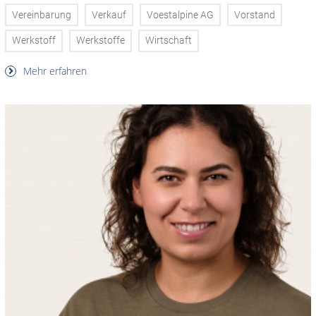
Vereinbarung
Verkauf
Voestalpine AG
Vorstand
Werkstoff
Werkstoffe
Wirtschaft
Mehr erfahren