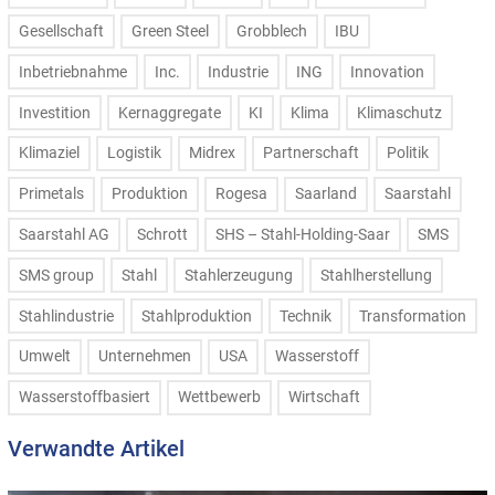
Gesellschaft
Green Steel
Grobblech
IBU
Inbetriebnahme
Inc.
Industrie
ING
Innovation
Investition
Kernaggregate
KI
Klima
Klimaschutz
Klimaziel
Logistik
Midrex
Partnerschaft
Politik
Primetals
Produktion
Rogesa
Saarland
Saarstahl
Saarstahl AG
Schrott
SHS – Stahl-Holding-Saar
SMS
SMS group
Stahl
Stahlerzeugung
Stahlherstellung
Stahlindustrie
Stahlproduktion
Technik
Transformation
Umwelt
Unternehmen
USA
Wasserstoff
Wasserstoffbasiert
Wettbewerb
Wirtschaft
Verwandte Artikel