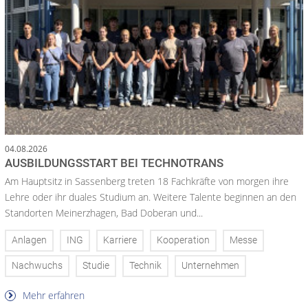
04.08.2026
AUSBILDUNGSSTART BEI TECHNOTRANS
Am Hauptsitz in Sassenberg treten 18 Fachkräfte von morgen ihre
Lehre oder ihr duales Studium an. Weitere Talente beginnen an den
Standorten Meinerzhagen, Bad Doberan und...
Anlagen
ING
Karriere
Kooperation
Messe
Nachwuchs
Studie
Technik
Unternehmen
Mehr erfahren