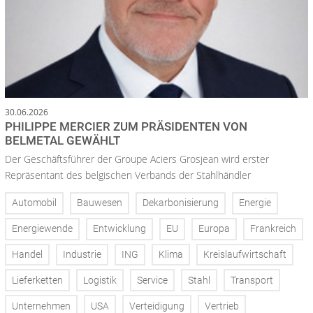
30.06.2026
PHILIPPE MERCIER ZUM PRÄSIDENTEN VON
BELMETAL GEWÄHLT
Der Geschäftsführer der Groupe Aciers Grosjean wird erster
Repräsentant des belgischen Verbands der Stahlhändler
Automobil
Bauwesen
Dekarbonisierung
Energie
Energiewende
Entwicklung
EU
Europa
Frankreich
Handel
Industrie
ING
Klima
Kreislaufwirtschaft
Lieferketten
Logistik
Service
Stahl
Transport
Unternehmen
USA
Verteidigung
Vertrieb