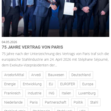
04.05.2026
75 JAHRE VERTRAG VON PARIS
75 Jahre nach der Unterzeichnung des Vertrags von Paris traf sich die
europäische Stahlindustrie am 24. April 2026 mit Stéphane Séjourné,
dem Exekutiv-Vizepräsidenten der...
ArcelorMittal
Arvedi
Bauwesen
Deutschland
Energie
Entwicklung
EU
EUROFER
Europa
Frankreich
Industrie
ING
Italien
Luxemburg
Niederlande
Paris
Partnerschaft
Politik
Stahl