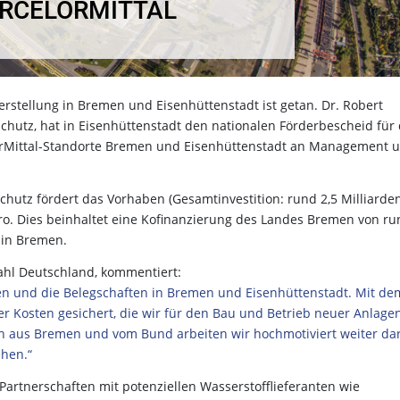
ARCELORMITTAL
herstellung in Bremen und Eisenhüttenstadt ist getan. Dr. Robert
chutz, hat in Eisenhüttenstadt den nationalen Förderbescheid für
orMittal-Standorte Bremen und Eisenhüttenstadt an Management 
hutz fördert das Vorhaben (Gesamtinvestition: rund 2,5 Milliarde
uro. Dies beinhaltet eine Kofinanzierung des Landes Bremen von r
 in Bremen.
ahl Deutschland, kommentiert:
men und die Belegschaften in Bremen und Eisenhüttenstadt. Mit de
r Kosten gesichert, die wir für den Bau und Betrieb neuer Anlage
n aus Bremen und vom Bund arbeiten wir hochmotiviert weiter da
ehen.“
artnerschaften mit potenziellen Wasserstofflieferanten wie