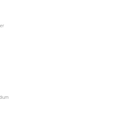
er
udium