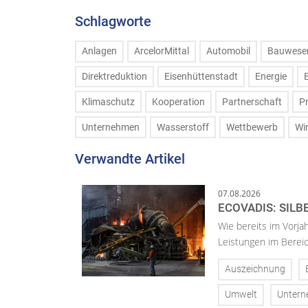
Schlagworte
Anlagen
ArcelorMittal
Automobil
Bauwese
Direktreduktion
Eisenhüttenstadt
Energie
Klimaschutz
Kooperation
Partnerschaft
P
Unternehmen
Wasserstoff
Wettbewerb
Wi
Verwandte Artikel
07.08.2026
ECOVADIS: SILB
Wie bereits im Vorja
Leistungen im Bereic
Auszeichnung
Umwelt
Unter