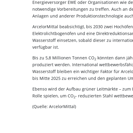
Energieversorger EWE oder Organisationen wie de
notwendige Vorbereitungen zu treffen. Auch an de
Anlagen und anderer Produktionstechnologie auc
ArcelorMittal beabsichtigt, bis 2030 zwei Hochöfe
Elektrolichtbogenöfen und eine Direktreduktionsa
Wasserstoff einsetzen, sobald dieser zu internat
verfügbar ist.
Bis zu 5,8 Millionen Tonnen CO
könnten dann jähr
2
produziert werden. International wettbewerbsfä
Wasserstoff bleiben ein wichtiger Faktor für Arcel
bis Mitte 2025 zu erreichen und den geplanten Um
Ebenso wird der Aufbau grüner Leitmärkte – zum 
Rolle spielen, um CO
- reduzierten Stahl wettbew
2
(Quelle: ArcelorMittal)