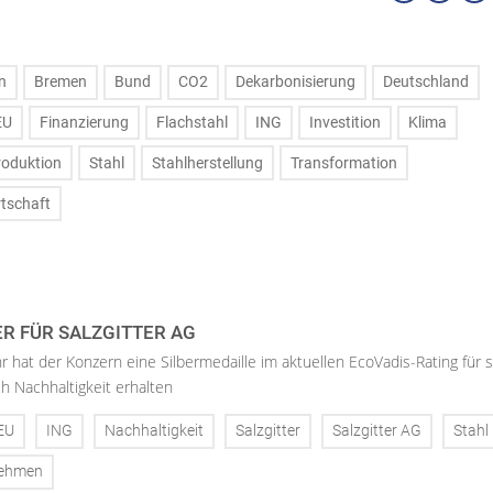
n
Bremen
Bund
CO2
Dekarbonisierung
Deutschland
EU
Finanzierung
Flachstahl
ING
Investition
Klima
roduktion
Stahl
Stahlherstellung
Transformation
rtschaft
ER FÜR SALZGITTER AG
hr hat der Konzern eine Silbermedaille im aktuellen EcoVadis-Rating für 
h Nachhaltigkeit erhalten
EU
ING
Nachhaltigkeit
Salzgitter
Salzgitter AG
Stahl
nehmen