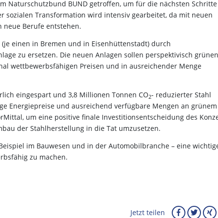
m Naturschutzbund BUND getroffen, um für die nächsten Schritte
r sozialen Transformation wird intensiv gearbeitet, da mit neuen
h neue Berufe entstehen.
n (je einen in Bremen und in Eisenhüttenstadt) durch
nlage zu ersetzen. Die neuen Anlagen sollen perspektivisch grüne
ional wettbewerbsfähigen Preisen und in ausreichender Menge
lich eingespart und 3,8 Millionen Tonnen CO
- reduzierter Stahl
2
hige Energiepreise und ausreichend verfügbare Mengen an grünem
orMittal, um eine positive finale Investitionsentscheidung des Konz
bau der Stahlherstellung in die Tat umzusetzen.
Beispiel im Bauwesen und in der Automobilbranche – eine wichtig
erbsfähig zu machen.
Jetzt teilen