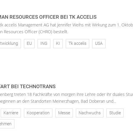
AN RESOURCES OFFICER BEI TK ACCELIS
 tk accelis Management AG hat Jennifer Weihs mit Wirkung zum 1. Oktob
n Resources Officer (CHRO) bestellt.
twicklung
EU
ING
KI
Tk accelis
USA
ART BEI TECHNOTRANS
enberg treten 18 Fachkräfte von morgen ihre Lehre oder ihr duales St
 beginnen an den Standorten Meinerzhagen, Bad Doberan und...
Karriere
Kooperation
Messe
Nachwuchs
Studie
nehmen