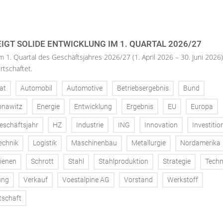
IGT SOLIDE ENTWICKLUNG IM 1. QUARTAL 2026/27
m 1. Quartal des Geschäftsjahres 2026/27 (1. April 2026 – 30. Juni 2026)
rtschaftet.
at
Automobil
Automotive
Betriebsergebnis
Bund
onawitz
Energie
Entwicklung
Ergebnis
EU
Europa
eschäftsjahr
HZ
Industrie
ING
Innovation
Investitio
echnik
Logistik
Maschinenbau
Metallurgie
Nordamerika
ienen
Schrott
Stahl
Stahlproduktion
Strategie
Techn
ung
Verkauf
Voestalpine AG
Vorstand
Werkstoff
tschaft