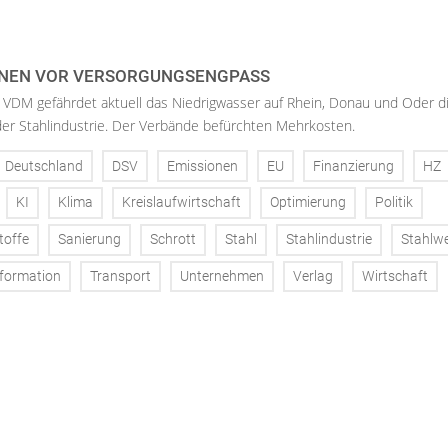
NEN VOR VERSORGUNGSENGPASS
 VDM gefährdet aktuell das Niedrigwasser auf Rhein, Donau und Oder d
der Stahlindustrie. Der Verbände befürchten Mehrkosten.
Deutschland
DSV
Emissionen
EU
Finanzierung
HZ
KI
Klima
Kreislaufwirtschaft
Optimierung
Politik
toffe
Sanierung
Schrott
Stahl
Stahlindustrie
Stahlw
formation
Transport
Unternehmen
Verlag
Wirtschaft