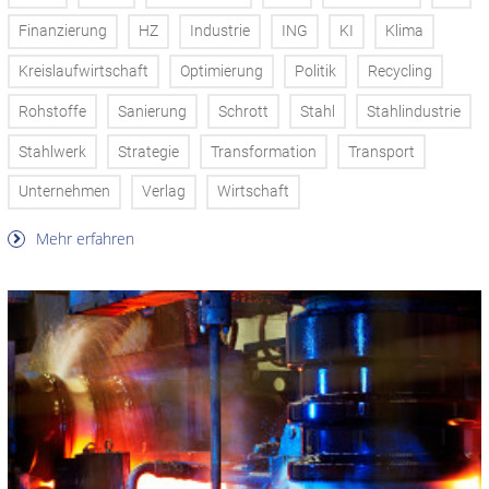
Finanzierung
HZ
Industrie
ING
KI
Klima
Kreislaufwirtschaft
Optimierung
Politik
Recycling
Rohstoffe
Sanierung
Schrott
Stahl
Stahlindustrie
Stahlwerk
Strategie
Transformation
Transport
Unternehmen
Verlag
Wirtschaft
Mehr erfahren