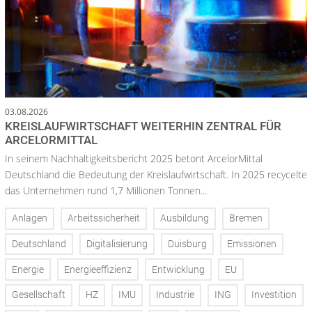
03.08.2026
KREISLAUFWIRTSCHAFT WEITERHIN ZENTRAL FÜR
ARCELORMITTAL
In seinem Nachhaltigkeitsbericht 2025 betont ArcelorMittal
Deutschland die Bedeutung der Kreislaufwirtschaft. In 2025 recycelte
das Unternehmen rund 1,7 Millionen Tonnen...
Anlagen
Arbeitssicherheit
Ausbildung
Bremen
Deutschland
Digitalisierung
Duisburg
Emissionen
Energie
Energieeffizienz
Entwicklung
EU
Gesellschaft
HZ
IMU
Industrie
ING
Investition