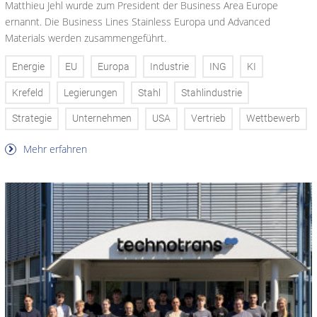
Matthieu Jehl wurde zum President der Business Area Europe
ernannt. Die Business Lines Stainless Europa und Advanced
Materials werden zusammengeführt.
Energie
EU
Europa
Industrie
ING
KI
Krefeld
Legierungen
Stahl
Stahlindustrie
Strategie
Unternehmen
USA
Vertrieb
Wettbewerb
Mehr erfahren