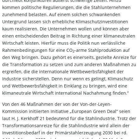
durchlebt konjunkturell äußerst schwierige Zeiten. Hinzu
kommen politische Regulierungen, die die Stahlunternehmen
zunehmend belasten. Auf einem solchen schwankenden
Untergrund lassen sich erhebliche Klimaschutzinvestitionen
kaum realisieren. Die Unternehmen wollen und können aber
einen entscheidenden Beitrag in Richtung einer klimaneutralen
Wirtschaft leisten. Hierfür muss die Politik nun verlässliche
Rahmenbedingungen für eine CO
-arme Stahlproduktion auf
2
den Weg bringen. Dazu gehört es einerseits, gezielte Anreize für
die Transformation zu setzen und zum anderen Maßnahmen zu
ergreifen, die die internationale Wettbewerbsfähigkeit der
Industrie sicherstellen. Denn nur wenn es gelingt, Klimaschutz
und Wettbewerbsfähigkeit in Einklang zu bringen, wird eine
klimaneutrale Wirtschaft international Nachahmung finden.“
Von den 46 Maßnahmen der von der Von-der-Leyen-
Kommission initiierten Initiative „European Green Deal“ seien
laut H. J. Kerkhoff 21 bedeutend für die Stahlindustrie. Trotz der
Transformationsanreize für die Stahlindustrie wird allein der
Investitionsbedarf in der Primärstahlerzeugung 2030 bei rd.