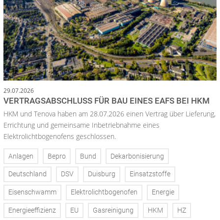
29.07.2026
VERTRAGSABSCHLUSS FÜR BAU EINES EAFS BEI HKM
HKM und Tenova haben am 28.07.2026 einen Vertrag über Lieferung,
Errichtung und gemeinsame Inbetriebnahme eines
Elektrolichtbogenofens geschlossen.
Anlagen
Bepro
Bund
Dekarbonisierung
Deutschland
DSV
Duisburg
Einsatzstoffe
Eisenschwamm
Elektrolichtbogenofen
Energie
Energieeffizienz
EU
Gasreinigung
HKM
HZ