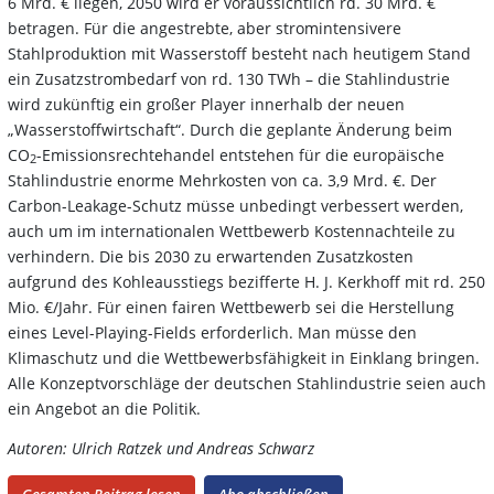
6 Mrd. € liegen, 2050 wird er voraussichtlich rd. 30 Mrd. €
betragen. Für die angestrebte, aber stromintensivere
Stahlproduktion mit Wasserstoff besteht nach heutigem Stand
ein Zusatzstrombedarf von rd. 130 TWh – die Stahlindustrie
wird zukünftig ein großer Player innerhalb der neuen
„Wasserstoffwirtschaft“. Durch die geplante Änderung beim
CO
-Emissionsrechtehandel entstehen für die europäische
2
Stahlindustrie enorme Mehrkosten von ca. 3,9 Mrd. €. Der
Carbon-­Leakage-Schutz müsse unbedingt verbessert werden,
auch um im internationalen Wettbewerb Kostennachteile zu
verhindern. Die bis 2030 zu erwartenden Zusatzkosten
aufgrund des Kohleausstiegs bezifferte H. J. Kerkhoff mit rd. 250
Mio. €/Jahr. Für einen fairen Wettbewerb sei die Herstellung
eines Level-Playing-Fields erforderlich. Man müsse den
Klimaschutz und die Wettbewerbsfähigkeit in Einklang bringen.
Alle Konzeptvorschläge der deutschen Stahlindustrie seien auch
ein Angebot an die Politik.
Autoren: Ulrich Ratzek und Andreas Schwarz
Gesamten Beitrag lesen
Abo abschließen