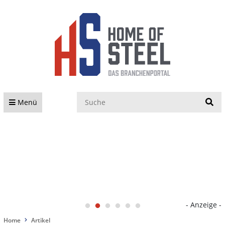
S
Menü
- Anzeige -
Home
Artikel