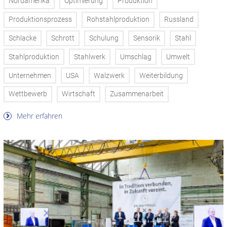
Nordamerika
Optimierung
Produktion
Produktionsprozess
Rohstahlproduktion
Russland
Schlacke
Schrott
Schulung
Sensorik
Stahl
Stahlproduktion
Stahlwerk
Umschlag
Umwelt
Unternehmen
USA
Walzwerk
Weiterbildung
Wettbewerb
Wirtschaft
Zusammenarbeit
Mehr erfahren