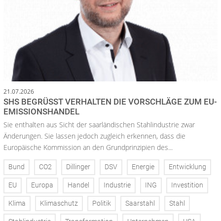
21.07.2026
SHS BEGRÜSST VERHALTEN DIE VORSCHLÄGE ZUM EU-E
MISSIONSHANDEL
Sie enthalten aus Sicht der saarländischen Stahlindustrie zwar
Änderungen. Sie lassen jedoch zugleich erkennen, dass die
Europäische Kommission an den Grundprinzipien des...
Bund
CO2
Dillinger
DSV
Energie
Entwicklung
EU
Europa
Handel
Industrie
ING
Investition
Klima
Klimaschutz
Politik
Saarstahl
Stahl