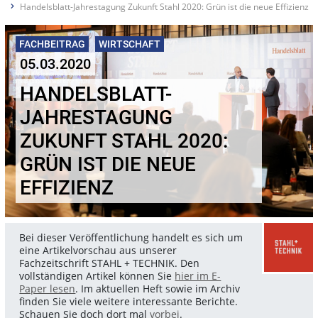
Handelsblatt-Jahrestagung Zukunft Stahl 2020: Grün ist die neue Effizienz
FACHBEITRAG
WIRTSCHAFT
05.03.2020
HANDELSBLATT-
JAHRESTAGUNG
ZUKUNFT STAHL 2020:
GRÜN IST DIE NEUE
EFFIZIENZ
Bei dieser Veröffentlichung handelt es sich um
eine Artikelvorschau aus unserer
Fachzeitschrift STAHL + TECHNIK. Den
vollständigen Artikel können Sie
hier im E-
Paper lesen
. Im aktuellen Heft sowie im Archiv
finden Sie viele weitere interessante Berichte.
Schauen Sie doch dort mal
vorbei
.