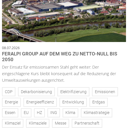
08.07.2026
FERALPI GROUP AUF DEM WEG ZU NETTO-NULL BIS
2050
Der Einsatz für emissionsarmen Stahl geht weiter: Der
eingeschlagene Kurs bleibt konsequent auf die Reduzierung der
Umweltauswirkungen ausgerichtet.
CDP
Dekarbonisierung
Elektrifizierung
Emissionen
Energie
Energieeffizienz
Entwicklung
Erdgas
Essen
EU
HZ
ING
Klima
Klimastrategie
Klimaziel
Klimaziele
Messe
Partnerschaft