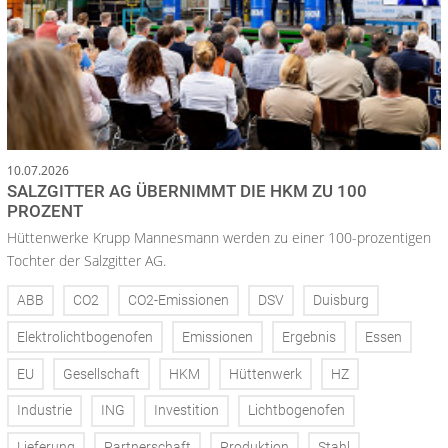
10.07.2026
SALZGITTER AG ÜBERNIMMT DIE HKM ZU 100
PROZENT
Hüttenwerke Krupp Mannesmann werden zu einer 100-prozentigen
Tochter der Salzgitter AG.
ABB
CO2
CO2-Emissionen
DSV
Duisburg
Elektrolichtbogenofen
Emissionen
Ergebnis
Essen
EU
Gesellschaft
HKM
Hüttenwerk
HZ
Industrie
ING
Investition
Lichtbogenofen
Lieferung
Partnerschaft
Produktion
Stahl