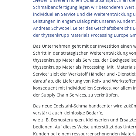
„Neben unserem hohen Qualitätsanspruch an die
Schmalbandfertigung legen wir
besonderen Wert 
individuellen Service und die Weiterentwicklung 
Leistungen in engem Dialog mit unseren Kunden“,
Andreas Schwöbel, Leiter des Geschäftsbereichs E
der thyssenkrupp Materials Processing Europe G
Das Unternehmen geht mit der Investition einen w
Schritt in der strategischen Weiterentwicklung vo
thyssenkrupp Materials Services, der Dachgesellsc
thyssenkrupp Materials Processing. Mit „Materials
Service“ zielt der Werkstoff Händler und -Dienstlei
darauf ab, die Lieferung von Roh- und Werkstoffe
konsequent mit individuellen Services, vor allem 
der Supply Chain Services, zu verknüpfen.
Das neue Edelstahl-Schmalbandcenter wird zukün
verstärkt auch kleinlosige Bedarfe,
wie z. B. Bemusterungen, Kleinserien und Ersatzte
bedienen. Auf dieses Weise unterstützt das Unt
Kunden bei einem ressourcenschonenden Material