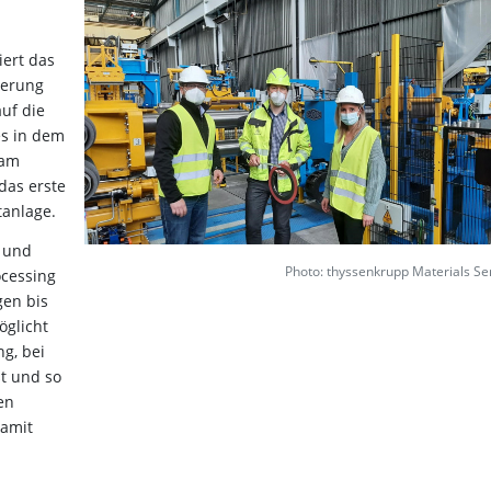
iert das
terung
uf die
es in dem
 am
das erste
tanlage.
h und
Photo: thyssenkrupp Materials Se
ocessing
en bis
öglicht
g, bei
t und so
en
damit