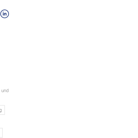
. und
g