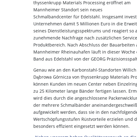
thyssenkrupp Materials Processing eröffnet am
Mannheimer Standort sein neues
Schmalbandcenter für Edelstahl. Insgesamt invest
Unternehmen damit 5 Millionen Euro in die Erwei
seines Dienstleistungsspektrums und reagiert so a
zunehmende Nachfrage nach zusätzlichen Servic
Produktbereich. Nach Abschluss der Bauarbeiten
Mannheimer Rheinauhafen läuft in dieser Woche 
Band aus Edelstahl von der GEORG Präzisionsspal
Genau wie an den Karbonstahl-Standorten Willic
Dąbrowa Górnicza von thyssenkrupp Materials Pr
können Kunden im neuen Center neben Einzelring
zu 25 Kilometer lange Bänder fertigen lassen. Erm
wird dies durch die angeschlossene Packenwicklun
der mehrere Schmalbänder aneinandergeschweiß
aufgewickelt werden, dass sie in den nachfolgend
Wertschöpfungsstufen Rüstvorteile erzielen und 
besonders effizient eingesetzt werden können.