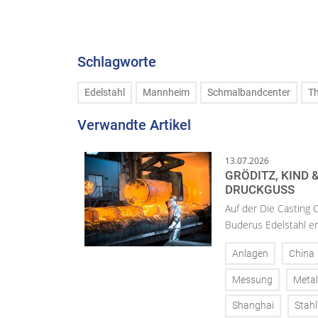
Schlagworte
Edelstahl
Mannheim
Schmalbandcenter
Th
Verwandte Artikel
13.07.2026
GRÖDITZ, KIND 
DRUCKGUSS
Auf der Die Casting 
Buderus Edelstahl er
Anlagen
China
Messung
Metal
Shanghai
Stahl