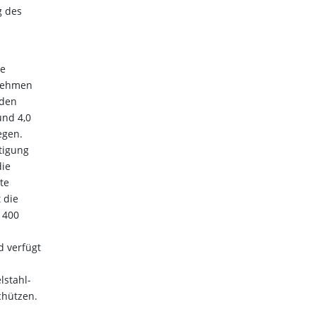
g des
ge
rnehmen
 den
und 4,0
egen.
rtigung
die
te
 die
 400
d verfügt
lstahl-
chützen.