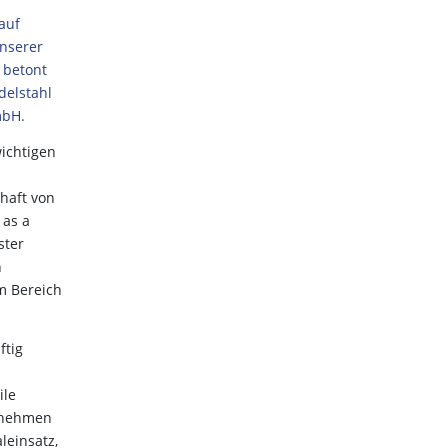
auf
unserer
 betont
delstahl
mbH.
ichtigen
n
haft von
 as a
ster
n
im Bereich
ftig
ile
ernehmen
einsatz,