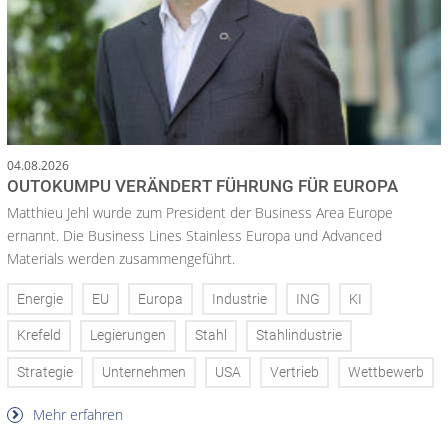
04.08.2026
OUTOKUMPU VERÄNDERT FÜHRUNG FÜR EUROPA
Matthieu Jehl wurde zum President der Business Area Europe
ernannt. Die Business Lines Stainless Europa und Advanced
Materials werden zusammengeführt.
Energie
EU
Europa
Industrie
ING
KI
Krefeld
Legierungen
Stahl
Stahlindustrie
Strategie
Unternehmen
USA
Vertrieb
Wettbewerb
Mehr erfahren