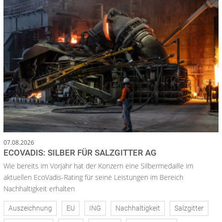
07.08.2026
ECOVADIS: SILBER FÜR SALZGITTER AG
Wie bereits im Vorjahr hat der Konzern eine Silbermedaille im
aktuellen EcoVadis-Rating für seine Leistungen im Bereich
Nachhaltigkeit erhalten
Auszeichnung
EU
ING
Nachhaltigkeit
Salzgitter