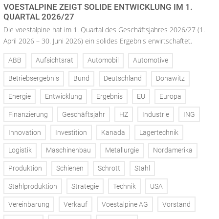
VOESTALPINE ZEIGT SOLIDE ENTWICKLUNG IM 1.
QUARTAL 2026/27
Die voestalpine hat im 1. Quartal des Geschäftsjahres 2026/27 (1.
April 2026 – 30. Juni 2026) ein solides Ergebnis erwirtschaftet.
ABB
Aufsichtsrat
Automobil
Automotive
Betriebsergebnis
Bund
Deutschland
Donawitz
Energie
Entwicklung
Ergebnis
EU
Europa
Finanzierung
Geschäftsjahr
HZ
Industrie
ING
Innovation
Investition
Kanada
Lagertechnik
Logistik
Maschinenbau
Metallurgie
Nordamerika
Produktion
Schienen
Schrott
Stahl
Stahlproduktion
Strategie
Technik
USA
Vereinbarung
Verkauf
Voestalpine AG
Vorstand