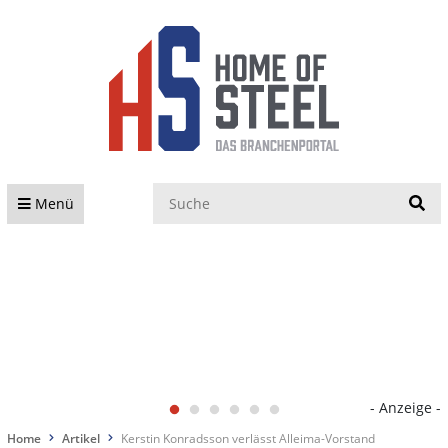
S
Menü
- Anzeige -
Home
Artikel
Kerstin Konradsson verlässt Alleima-Vorstand