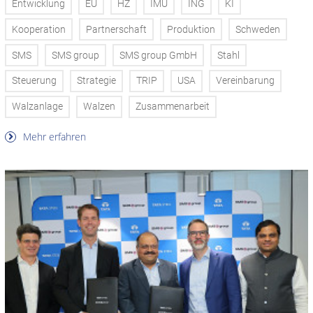
Entwicklung
EU
HZ
IMU
ING
KI
Kooperation
Partnerschaft
Produktion
Schweden
SMS
SMS group
SMS group GmbH
Stahl
Steuerung
Strategie
TRIP
USA
Vereinbarung
Walzanlage
Walzen
Zusammenarbeit
Mehr erfahren