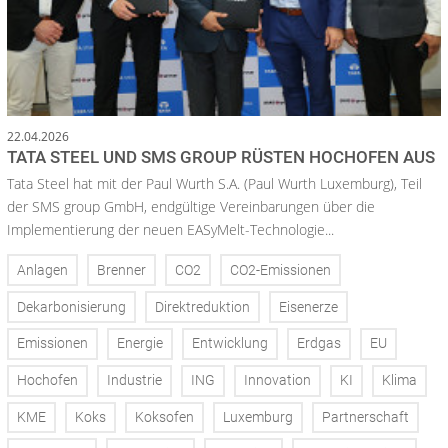
22.04.2026
TATA STEEL UND SMS GROUP RÜSTEN HOCHOFEN AUS
Tata Steel hat mit der Paul Wurth S.A. (Paul Wurth Luxemburg), Teil
der SMS group GmbH, endgültige Vereinbarungen über die
Implementierung der neuen EASyMelt-Technologie...
Anlagen
Brenner
CO2
CO2-Emissionen
Dekarbonisierung
Direktreduktion
Eisenerze
Emissionen
Energie
Entwicklung
Erdgas
EU
Hochofen
Industrie
ING
Innovation
KI
Klima
KME
Koks
Koksofen
Luxemburg
Partnerschaft