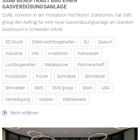
SSAB BEAUFTRAGT BAU EINER
GASVERDÜSUNGSANLAGE
SSAB, Vorreiter in der Produktion hochfester Stahlsorten, hat SMS
group den Auftrag für eine neue Gasverdüsungsanlage am Standort
Oxelösund in Schweden erteilt.
3D-Druck
Elektrolichtbogenofen
EU
Gasum
Industrie
ING
Investition
Kaltwalzen
Lichtbogenofen
Metallpulver
Partnerschaft
Produktion
Pulver
Schmelze
Schmelzen
Schweden
SMS
SMS group
Stahl
USA
Verteidigung
Walzen
Wettbewerb
Mehr erfahren