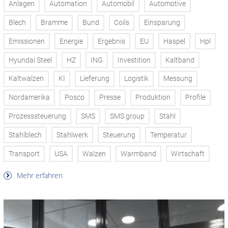
Anlagen
Automation
Automobil
Automotive
Blech
Bramme
Bund
Coils
Einsparung
Emissionen
Energie
Ergebnis
EU
Haspel
Hpl
Hyundai Steel
HZ
ING
Investition
Kaltband
Kaltwalzen
KI
Lieferung
Logistik
Messung
Nordamerika
Posco
Presse
Produktion
Profile
Prozesssteuerung
SMS
SMS group
Stahl
Stahlblech
Stahlwerk
Steuerung
Temperatur
Transport
USA
Walzen
Warmband
Wirtschaft
Mehr erfahren