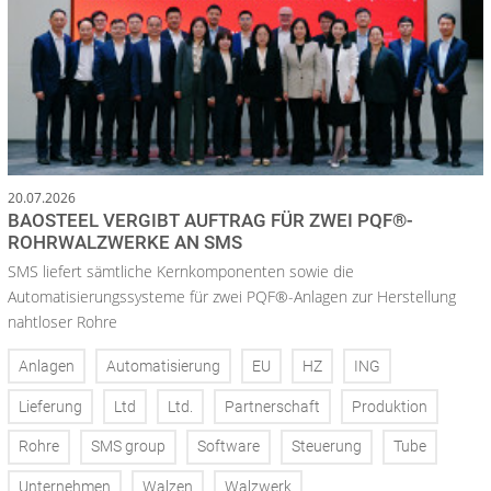
20.07.2026
BAOSTEEL VERGIBT AUFTRAG FÜR ZWEI PQF®-
ROHRWALZWERKE AN SMS
SMS liefert sämtliche Kernkomponenten sowie die
Automatisierungssysteme für zwei PQF®-Anlagen zur Herstellung
nahtloser Rohre
Anlagen
Automatisierung
EU
HZ
ING
Lieferung
Ltd
Ltd.
Partnerschaft
Produktion
Rohre
SMS group
Software
Steuerung
Tube
Unternehmen
Walzen
Walzwerk