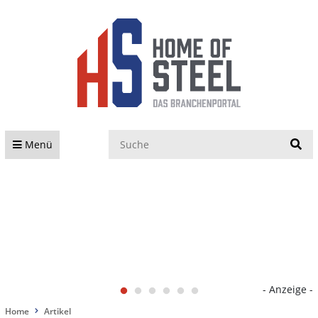
S
Menü
- Anzeige -
Home
Artikel