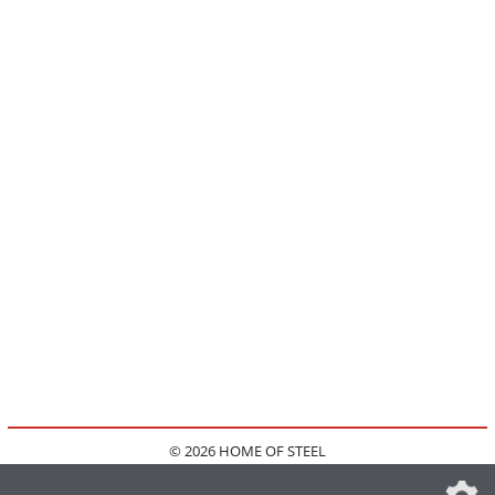
© 2026 HOME OF STEEL
HOME
KONTAKT
MEDIADATEN
DATENSCHUTZ
IMPRESSUM