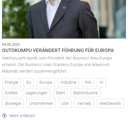
04.08.2026
OUTOKUMPU VERÄNDERT FÜHRUNG FÜR EUROPA
Matthieu Jehl wurde zum President der Business Area Europe
ernannt. Die Business Lines Stainless Europa und Advanced
Materials werden zusammengeführt.
Energie
EU
Europa
Industrie
ING
KI
Krefeld
Legierungen
Stahl
Stahlindustrie
Strategie
Unternehmen
USA
Vertrieb
Wettbewerb
Mehr erfahren