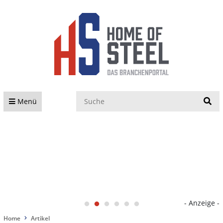
S
Menü
- Anzeige -
Home
Artikel