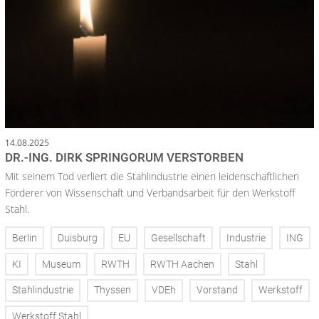
14.08.2025
DR.-ING. DIRK SPRINGORUM VERSTORBEN
Mit seinem Tod verliert die Stahlindustrie einen leidenschaftlichen
Förderer von Wissenschaft und Verbandsarbeit für den Werkstoff
Stahl.
Berlin
Duisburg
EU
Gesellschaft
Industrie
ING
KI
Museum
RWTH
RWTH Aachen
Stahl
Stahlindustrie
Thyssen
VDEh
Vorstand
Werkstoff
Werkstoff Stahl