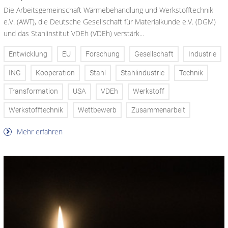
Die Arbeitsgemeinschaft Wärmebehandlung und Werkstofftechnik
e.V. (AWT), die Deutsche Gesellschaft für Materialkunde e.V. (DGM)
und das Stahlinstitut VDEh (VDEh) verstärk...
Entwicklung
EU
Forschung
Gesellschaft
Industrie
ING
Kooperation
Stahl
Stahlindustrie
Technik
Transformation
USA
VDEh
Werkstoff
Werkstofftechnik
Wettbewerb
Zusammenarbeit
Mehr erfahren