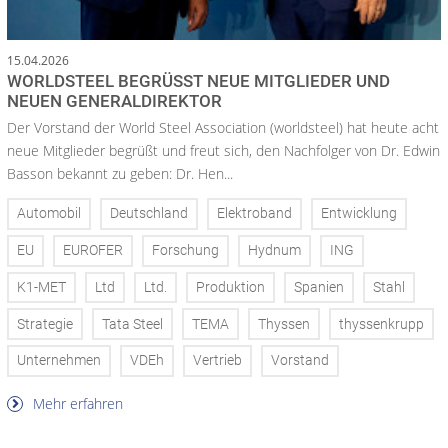
15.04.2026
WORLDSTEEL BEGRÜSST NEUE MITGLIEDER UND N
EUEN GENERALDIREKTOR
Der Vorstand der World Steel Association (worldsteel) hat heute acht
neue Mitglieder begrüßt und freut sich, den Nachfolger von Dr. Edwin
Basson bekannt zu geben: Dr. Hen...
Automobil
Deutschland
Elektroband
Entwicklung
EU
EUROFER
Forschung
Hydnum
ING
K1-MET
Ltd
Ltd.
Produktion
Spanien
Stahl
Strategie
Tata Steel
TEMA
Thyssen
thyssenkrupp
Unternehmen
VDEh
Vertrieb
Vorstand
Mehr erfahren